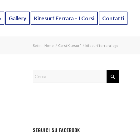
o
Gallery
Kitesurf Ferrara – I Corsi
Contatti
Sei in:
Home
/
Corsi Kitesurf
/
kitesurf ferrara logo
SEGUICI SU FACEBOOK