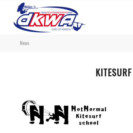
News
KITESURF